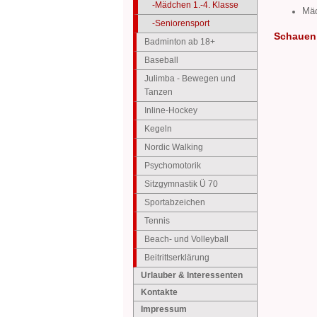
-Mädchen 1.-4. Klasse
Mäd
-Seniorensport
Schauen 
Badminton ab 18+
Baseball
Julimba - Bewegen und
Tanzen
Inline-Hockey
Kegeln
Nordic Walking
Psychomotorik
Sitzgymnastik Ü 70
Sportabzeichen
Tennis
Beach- und Volleyball
Beitrittserklärung
Urlauber & Interessenten
Kontakte
Impressum