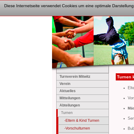
Diese Internetseite verwendet Cookies um eine optimale Darstellung
Turnverein Mitwitz
Turnen 
Verein
Elt
Aktuelles
Vor
Mitteilungen
Abteilungen
Mäd
Turnen
Sen
-Eltern & Kind Turnen
-Vorschulturnen
Bub